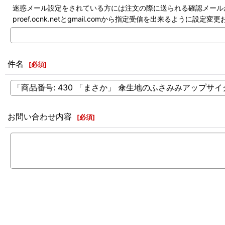
迷惑メール設定をされている方には注文の際に送られる確認メール
proef.ocnk.netとgmail.comから指定受信を出来るように設定
件名
[
必須
]
お問い合わせ内容
[
必須
]