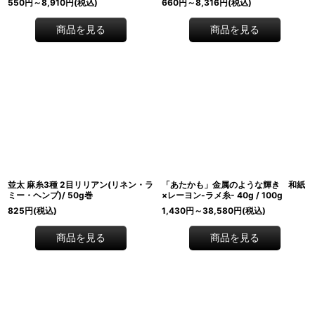
550
円
～8,910
円
(税込)
660
円
～8,316
円
(税込)
商品を見る
商品を見る
並太 麻糸3種 2目リリアン(リネン・ラ
「あたかも」金属のような輝き 和紙
ミー・ヘンプ)/ 50g巻
×レーヨン-ラメ糸- 40g / 100g
825
円
(税込)
1,430
円
～38,580
円
(税込)
商品を見る
商品を見る