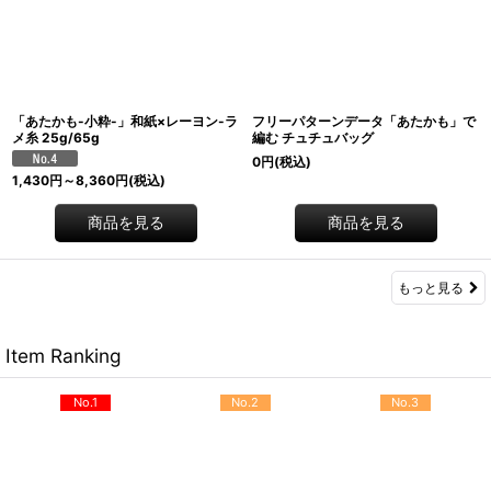
「あたかも-小粋-」和紙×レーヨン-ラ
フリーパターンデータ「あたかも」で
メ糸 25g/65g
編む チュチュバッグ
0
円
(税込)
1,430
円
～8,360
円
(税込)
商品を見る
商品を見る
もっと見る
Item Ranking
No.1
No.2
No.3