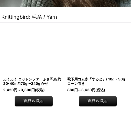
Knittingbird: 毛糸 / Yarn
ふくふく コットンファーふさ耳糸 約
靴下用ゴム糸「すると」/ 10g・50g
20-40m/170g〜240g かせ
コーン巻き
2,420
円
～3,300
円
(税込)
880
円
～3,630
円
(税込)
商品を見る
商品を見る