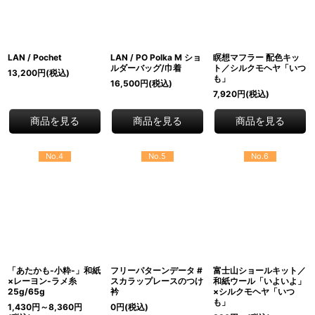
LAN / Pochet
LAN / PO Polka M ショ
瞑想マフラー 配色キッ
ルダーバッグ/巾着
ト／シルクモヘヤ「いつ
13,200
円
(税込)
も」
16,500
円
(税込)
7,920
円
(税込)
商品を見る
商品を見る
商品を見る
No.4
No.5
No.6
「あたかも-小粋-」和紙
フリーパターンデータ #
富士山ショールキット／
×レーヨン-ラメ糸
スカラップレースのつけ
和紙ウール「いよいよ」
25g/65g
衿
×シルクモヘヤ「いつ
も」
1,430
円
～8,360
円
0
円
(税込)