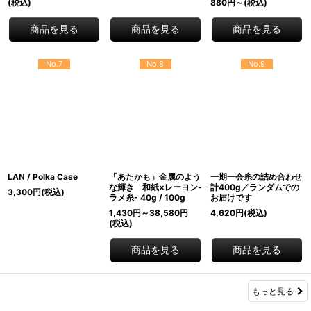
(税込)
880
円
～
(税込)
商品を見る
商品を見る
商品を見る
No.7
No.8
No.9
LAN / Polka Case
「あたかも」金属のよう
一期一会糸の詰め合わせ
な輝き 和紙×レーヨン-
計400g／ランダムでの
3,300
円
(税込)
ラメ糸- 40g / 100g
お届けです
1,430
円
～38,580
円
4,620
円
(税込)
(税込)
商品を見る
商品を見る
もっと見る