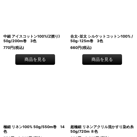
中細 アイスコットン100%(Z撚り)
合太-並太 シルケットコットン100% /
50g/200m巻 3色
50g-125m巻 3色
770
円
(税込)
660
円
(税込)
商品を見る
商品を見る
極細 リネン100% 50g/550m巻 14
超極細 リネンアクリル混かすり染め糸
色
50g/720m ８色