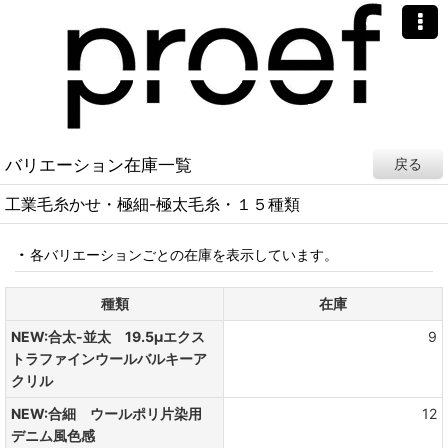
バリエーション在庫一覧
戻る
工業毛糸かせ・極細-極太毛糸・１５種類
各バリエーションごとの在庫を表示しています。
種類
在庫
NEW:合太-並太 19.5μエクス
9
トラファインウールバルキーア
クリル
NEW:合細 ウールポリ片染用
12
デニム風色感