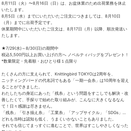
8月11日（火）〜8月16日（日）は、お盆休業のため出荷業務を休止
いたします。
8月5日（水）までにいただいたご注文につきましては、8月10日
（月）までに出荷予定です。
休業期間中にいただいたご注文は、8月17日（月）以降、順次発送い
たします。
★7/29(水)～8/30(日)の期間中
税込5,500円以上お買い上げの方へ ノベルティバッグをプレゼント！
*数量限定・先着順・おひとり様１点限り
たくさんの方に支えられて、Knittingbird TOKYOは2周年を、
ニッティングバードの代名詞でもある「一期一会糸」は10周年を迎え
ることができました。
わたしたちの身近にあった「残糸」という問題をすこしでも解決・改
善したくて、手探りで始めた取り組みが、こんなに大きくなるなん
て！日々感謝は尽きません。
「残糸」「引き揃え糸」「工業糸」「アップサイクル」「SDGs」…
どれも当時は認知も低く、うまくいかないこともありました。
それでも信じてまっすぐに進むことで、世界はすこしやさしくなった