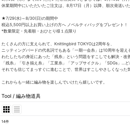
休業期間中にいただいたご注文は、8月17日（月）以降、順次発送い
★7/29(水)～8/30(日)の期間中
税込5,500円以上お買い上げの方へ ノベルティバッグをプレゼント！
*数量限定・先着順・おひとり様１点限り
たくさんの方に支えられて、Knittingbird TOKYOは2周年を、
ニッティングバードの代名詞でもある「一期一会糸」は10周年を迎え
わたしたちの身近にあった「残糸」という問題をすこしでも解決・改
「残糸」「引き揃え糸」「工業糸」「アップサイクル」「SDGs」…
それでも信じてまっすぐに進むことで、世界はすこしやさしくなった気
これからも一緒に編み物を楽しんでいけたら嬉しいです。
Tool / 編み物道具
14
件
表示数
: