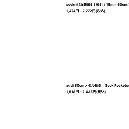
seeknit(近畿編針) 輪針 / 15mm 60cm
1,474
円
～2,772
円
(税込)
addi 80cmメタル輪針「Sock Rocke
1,518
円
～2,035
円
(税込)