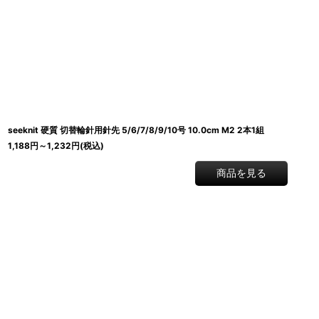
在庫あり
並び順
:
seeknit 硬質 切替輪針用針先 5/6/7/8/9/10号 10.0cm M2 2本1組
1,188
円
～1,232
円
(税込)
商品を見る