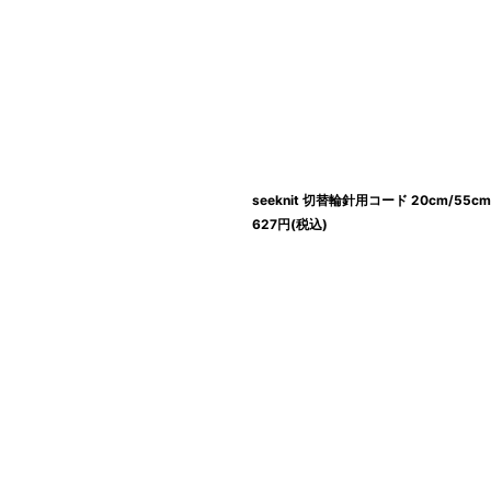
絞り込む
seeknit 切替輪針用コード 20cm/55cm
627
円
(税込)