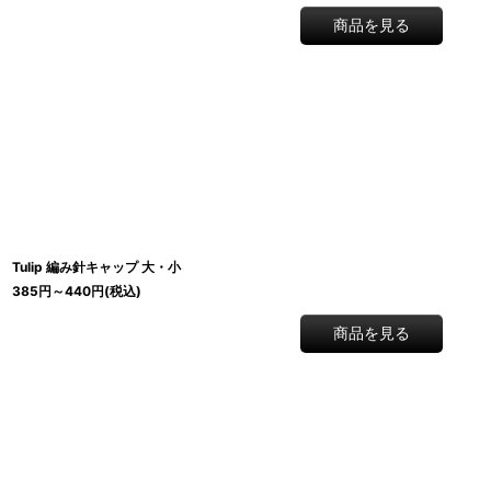
商品を見る
Tulip 編み針キャップ 大・小
385
円
～440
円
(税込)
商品を見る