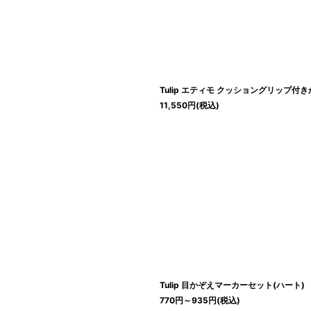
Tulip エティモ クッショングリップ
11,550
円
(税込)
Tulip 目かぞえマーカーセット(ハート
770
円
～935
円
(税込)