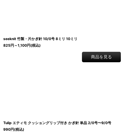
seeknit 竹製・片かぎ針 10/0号 8ミリ 10ミリ
825
円
～1,100
円
(税込)
商品を見る
Tulip エティモ クッショングリップ付き かぎ針 単品 2/0号〜9/0号
990
円
(税込)