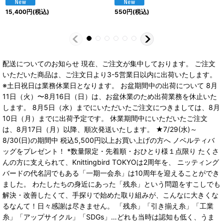
15,400
円
(税込)
550
円
(税込)
配送についてのお知らせ 現在、ご注文が集中しております。 ご注文
いただいた商品は、ご注文日より3-5営業日以内に出荷いたします。
※土日祝日は業務休業日となります。 お盆期間中の出荷について 8月
11日（火）〜8月16日（日）は、お盆休業のため出荷業務を休止いた
します。 8月5日（水）までにいただいたご注文につきましては、8月
10日（月）までに出荷予定です。 休業期間中にいただいたご注文
は、8月17日（月）以降、順次発送いたします。 ★7/29(水)～
8/30(日)の期間中 税込5,500円以上お買い上げの方へ ノベルティバ
ッグをプレゼント！ *数量限定・先着順・おひとり様１点限り たくさ
んの方に支えられて、Knittingbird TOKYOは2周年を、 ニッティング
バードの代名詞でもある「一期一会糸」は10周年を迎えることができ
ました。 わたしたちの身近にあった「残糸」という問題をすこしでも
解決・改善したくて、手探りで始めた取り組みが、こんなに大きくな
るなんて！日々感謝は尽きません。 「残糸」「引き揃え糸」「工業
糸」「アップサイクル」「SDGs」…どれも当時は認知も低く、うま