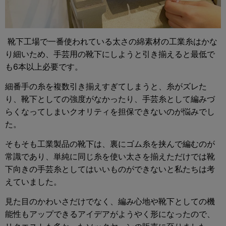
靴下工場で一番使われている太さの綿素材の工業糸はかな
り細いため、手芸用の靴下にしようと引き揃えると最低で
も6本以上必要です。
細番手の糸を複数引き揃えすぎてしまうと、糸がズレた
り、靴下としての強度がなかったり、手芸糸として編みづ
らくなってしまいクオリティを担保できないのが悩みでし
た。
そもそも工業製品の靴下は、裏にゴム糸を挟んで編むのが
常識であり、単純に同じ糸を使い太さを揃えただけでは靴
下向きの手芸糸としてはいいものができないと私たちは考
えていました。
見た目のかわいさだけでなく、編み心地や靴下としての機
能性もアップできるアイデアがようやく形になったので、