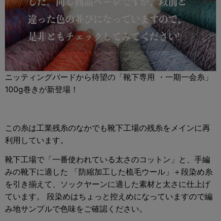
ニッティングバードから待望の「靴下専用 ・一期一会糸」
100g巻きが新登場！
この糸は工業残糸のなかでも靴下工場の残糸をメインに再
利用しています。
靴下工場で「一番使われている太さのコットン」と、手編
みの靴下に適した 「防縮加工した梳毛ウール」＋段染め糸
を引き揃えて、ソックヤーンに適した素材と太さに仕上げ
ています。 段染めはちょっと控えめになっていますので編
み地サンプルで色味をご確認ください。