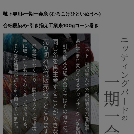
靴下専用•
一期一会糸 (むろこけひといぬうへ)
合細段染め-
引き揃え工業糸100gコーン巻き