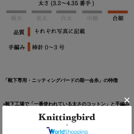
「靴下専用・ニッティングバードの期一会糸」の特徴
•靴下工場で「一番使われている太さのコットン」と手編み
のソックヤーンに良く使われている「防縮加工した梳毛ウ
ール」を引き揃え＋段染め糸を引き揃えています。