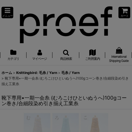
メニュー
カート
International
カテゴリ
マイページ
商品検索
ご利用案内
Shipping Guide
ホーム
>
Knittingbird: 毛糸 / Yarn
>
毛糸 / Yarn
>
靴下専用•一期一会糸 (むろこけひといぬうへ)100gコーン巻き/合細段染め引き
揃え工業糸
靴下専用•一期一会糸 (むろこけひといぬうへ)100gコー
ン巻き/合細段染め引き揃え工業糸