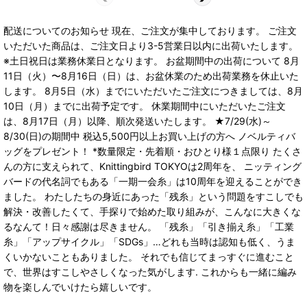
配送についてのお知らせ 現在、ご注文が集中しております。 ご注文
いただいた商品は、ご注文日より3-5営業日以内に出荷いたします。
※土日祝日は業務休業日となります。 お盆期間中の出荷について 8月
11日（火）〜8月16日（日）は、お盆休業のため出荷業務を休止いた
します。 8月5日（水）までにいただいたご注文につきましては、8月
10日（月）までに出荷予定です。 休業期間中にいただいたご注文
は、8月17日（月）以降、順次発送いたします。 ★7/29(水)～
8/30(日)の期間中 税込5,500円以上お買い上げの方へ ノベルティバ
ッグをプレゼント！ *数量限定・先着順・おひとり様１点限り たくさ
んの方に支えられて、Knittingbird TOKYOは2周年を、 ニッティング
バードの代名詞でもある「一期一会糸」は10周年を迎えることができ
ました。 わたしたちの身近にあった「残糸」という問題をすこしでも
解決・改善したくて、手探りで始めた取り組みが、こんなに大きくな
るなんて！日々感謝は尽きません。 「残糸」「引き揃え糸」「工業
糸」「アップサイクル」「SDGs」…どれも当時は認知も低く、うま
くいかないこともありました。 それでも信じてまっすぐに進むこと
で、世界はすこしやさしくなった気がします. これからも一緒に編み
物を楽しんでいけたら嬉しいです。