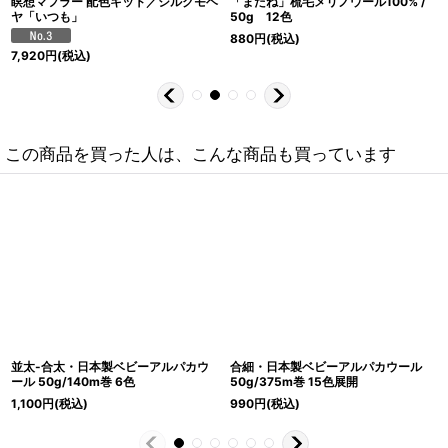
瞑想マフラー 配色キット／シルクモヘ
「またね」梳毛メリノウール100% /
ヤ「いつも」
50g 12色
880
円
(税込)
7,920
円
(税込)
この商品を買った人は、こんな商品も買っています
並太-合太・日本製ベビーアルパカウ
合細・日本製ベビーアルパカウール
ール 50g/140m巻 6色
50g/375m巻 15色展開
1,100
円
(税込)
990
円
(税込)